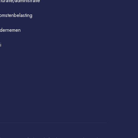
turatie/administratie
omstenbelasting
dernemen
i