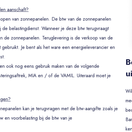
len aanschaft?
t kopen van zonnepanelen. De btw van de zonnepanelen
 bij de belastingdienst. Wanneer je deze btw terugvraagt
an de zonnepanelen. Teruglevering is de verkoop van de
 gebruikt. Je bent als het ware een energieleverancier en
nst.
B
elen ook nog eens gebruik maken van de volgende
u
steringsaftrek, MIA en / of de VAMIL. Uiteraard moet je
Wil
jgen?
mee
nnepanelen kan je terugvragen met de btw-aangifte zoals je
be
w en voorbelasting bij de btw van je
Bam
ken