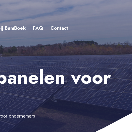
ij BamBoek
FAQ
Contact
panelen voor
 voor ondernemers