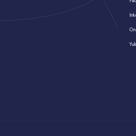
Fac
Ink
On
Yuk