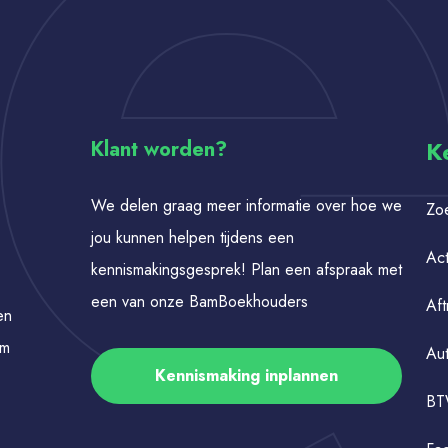
K
Klant worden?
We delen graag meer informatie over hoe we
Zo
jou kunnen helpen tijdens een
Act
kennismakingsgesprek! Plan een afspraak met
een van onze BamBoekhouders
Aft
en
om
Au
Kennismaking inplannen
B