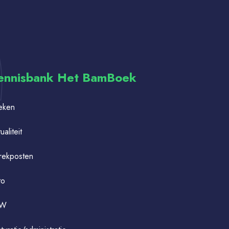
ennisbank Het BamBoek
eken
ualiteit
rekposten
to
TW