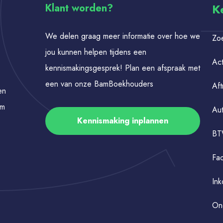
K
Klant worden?
We delen graag meer informatie over hoe we
Zo
jou kunnen helpen tijdens een
Act
kennismakingsgesprek! Plan een afspraak met
een van onze BamBoekhouders
Aft
en
om
Au
Kennismaking inplannen
B
Fac
Ink
On