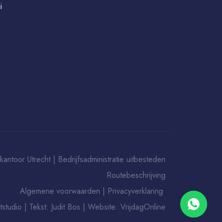
i
ekantoor Utrecht
|
Bedrijfsadministratie uitbesteden
Routebeschrijving
Algemene voorwaarden
|
Privacyverklaring
tstudio
| Tekst:
Judit Bos
| Website:
VrijdagOnline