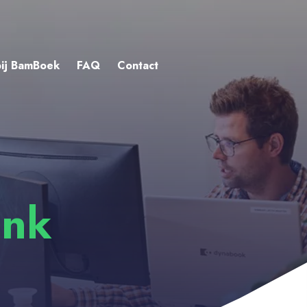
ij BamBoek
FAQ
Contact
ank