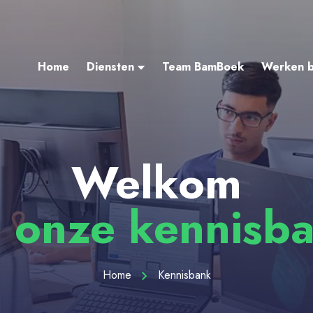
Home
Diensten
Team BamBoek
Werken b
Welkom
 onze kennisb
Home
Kennisbank