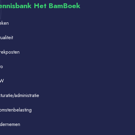
ennisbank Het BamBoek
eken
ualiteit
rekposten
to
TW
turatie/administratie
omstenbelasting
dernemen